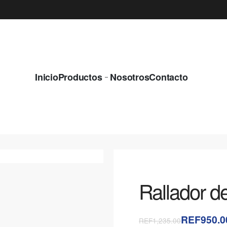
¿QUIERES EQUIPOS NUEVOS Y CON LA M
Inicio
Productos
Nosotros
Contacto
Rallador d
REF950.0
REF1,235.00