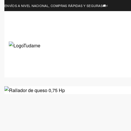
ENVÍOS A NIVEL NACIONAL, COMPRAS RÁPIDAS Y SEGURAS🚚⚡