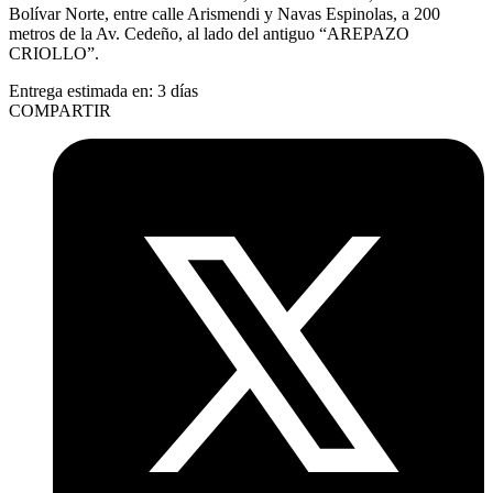
Bolívar Norte, entre calle Arismendi y Navas Espinolas, a 200
metros de la Av. Cedeño, al lado del antiguo “AREPAZO
CRIOLLO”.
Entrega estimada en:
3 días
COMPARTIR