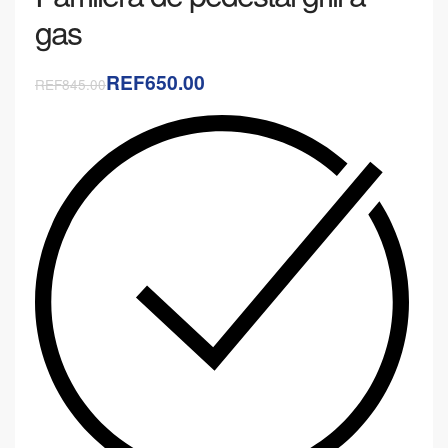
gas
REF650.00
REF845.00