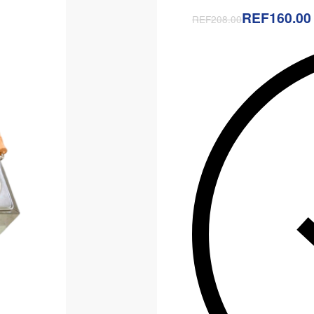
REF160.00
REF208.00