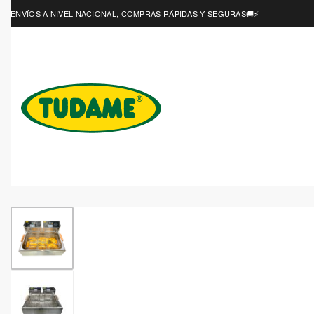
ENVÍOS A NIVEL NACIONAL, COMPRAS RÁPIDAS Y SEGURAS🚚⚡