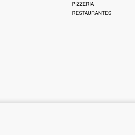
PIZZERIA
RESTAURANTES
Freidora eléctrica con capacidad de 12 litros para piezas grandes
REF208.00
REF160.00