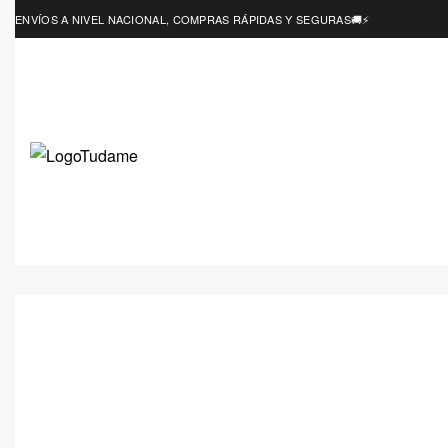
ENVÍOS A NIVEL NACIONAL, COMPRAS RÁPIDAS Y SEGURAS🚚⚡