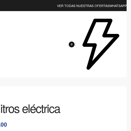
EJOR CALIDAD? NOSOTROS LOS TENEMOS 😎
VER TODAS NUESTRAS OFERTAS
WHATSAPP
0
itros eléctrica
.00