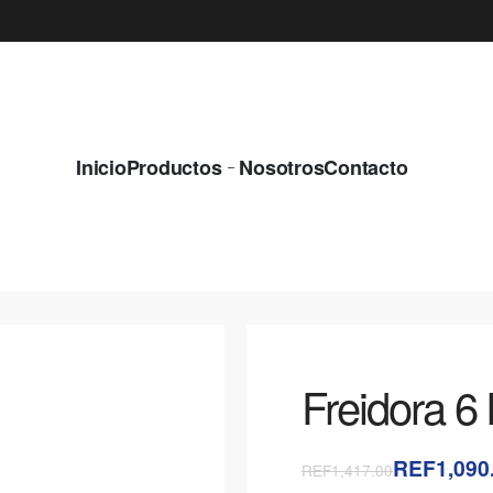
¿QUIERES EQUIPOS NUEVOS Y CON LA M
Inicio
Productos
Nosotros
Contacto
Freidora 6 l
REF1,090
REF1,417.00