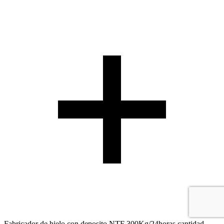
Fabricador de hielo con deposito NTF 300Kg/24horas cantidad