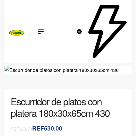
0
Escurridor de platos con
platera 180x30x65cm 430
REF530.00
REF689.00