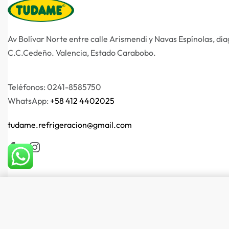
Av Bolívar Norte entre calle Arismendi y Navas Espínolas, dia
C.C.Cedeño.
Valencia, Estado Carabobo.
Teléfonos: 0241-8585750
WhatsApp:
+58 412 4402025
tudame.refrigeracion@gmail.com
© Tudame 2026
Enfriador vertical 15 pies
Desarrollado por Witrey – Especialistas en
Diseño Web