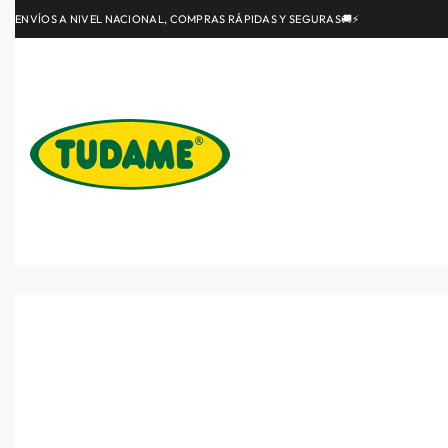
ENVÍOS A NIVEL NACIONAL, COMPRAS RÁPIDAS Y SEGURAS🚚⚡