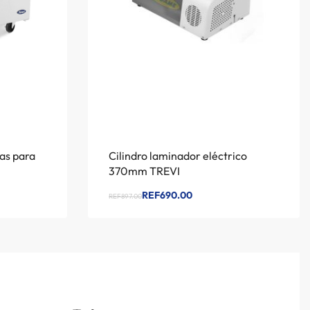
as para
Cilindro laminador eléctrico
370mm TREVI
REF690.00
REF897.00