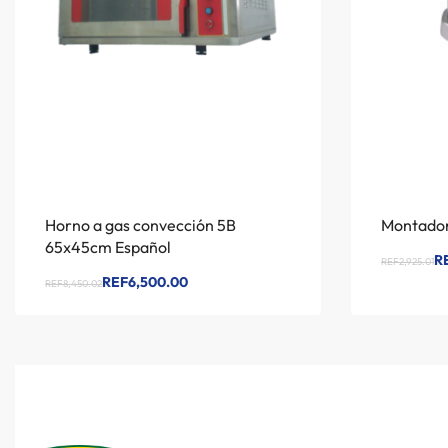
Horno a gas convección 5B
Montador
65x45cm Español
R
REF2,925.01
REF6,500.00
REF8,450.02