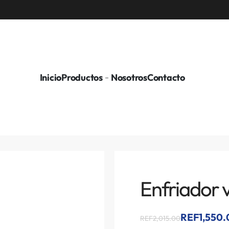
Inicio
Productos
Nosotros
Contacto
Enfriador v
REF1,550.
REF2,015.00