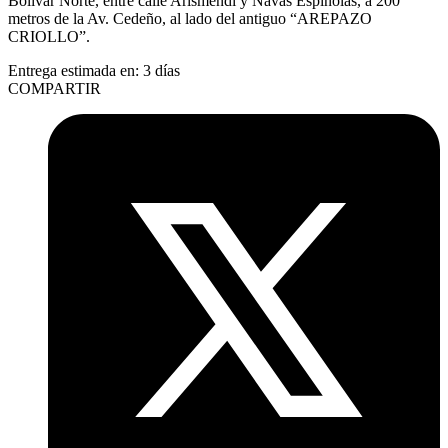
Bolívar Norte, entre calle Arismendi y Navas Espinolas, a 200
metros de la Av. Cedeño, al lado del antiguo “AREPAZO
CRIOLLO”.
Entrega estimada en:
3 días
COMPARTIR