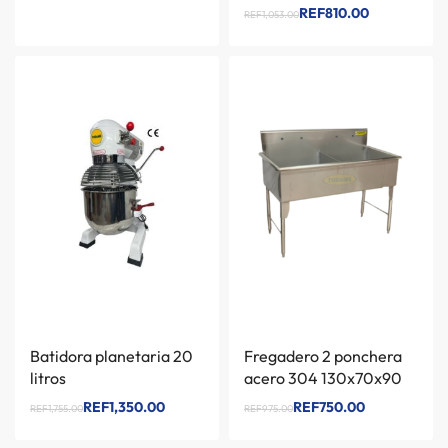
REF810.00
REF1,053.00
Batidora planetaria 20
Fregadero 2 ponchera
litros
acero 304 130x70x90
REF1,350.00
REF750.00
REF1,755.00
REF975.00