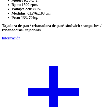
Motor: 0,75 c. V.
Rpm: 1500 rpm.
Voltaje: 220/380 v.
Medidas: 63x76x103 cm.
Peso: 133, 70 kg.
Tajadora de pan / rebanadora de pan/ sándwich / sanguches /
rebanadoras / tajadoras
Información