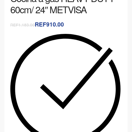
60cm/ 24″ METVISA
REF910.00
REF1,183.00