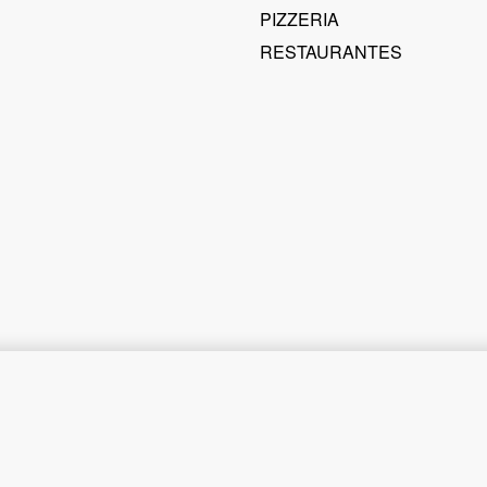
PIZZERIA
RESTAURANTES
Cocina 6 hornilla, plancha, gratinador y horno tope en acero y pintado NUEVO MODELO REFORZADO
REF1,885.00
REF1,450.00