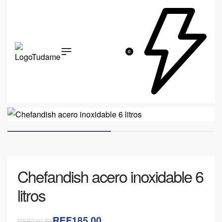
0
Chefandish acero inoxidable 6
litros
REF185.00
REF240.50