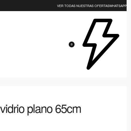
EJOR CALIDAD? NOSOTROS LOS TENEMOS 😎
VER TODAS NUESTRAS OFERTAS
WHATSAPP
0
 vidrio plano 65cm