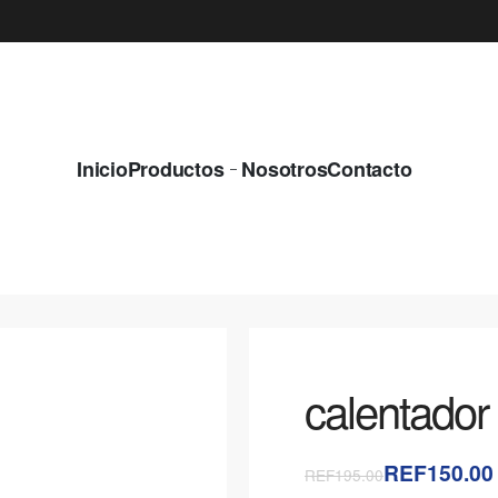
¿QUIERES EQUIPOS NUEVOS Y CON LA M
Inicio
Productos
Nosotros
Contacto
calentador
REF150.00
REF195.00