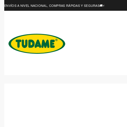
ENVÍOS A NIVEL NACIONAL, COMPRAS RÁPIDAS Y SEGURAS🚚⚡