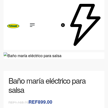
0
Baño maría eléctrico para
salsa
REF899.00
REF1,168.70