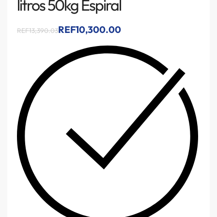
litros 50kg Espiral
REF10,300.00
REF13,390.03