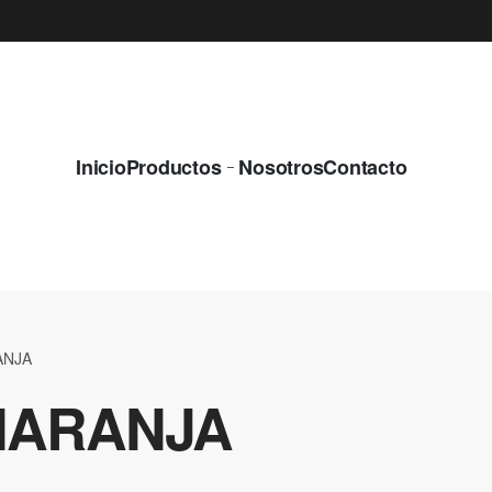
¿QUIERES EQUIPOS NUEVOS Y CON LA M
Inicio
Productos
Nosotros
Contacto
ANJA
NARANJA